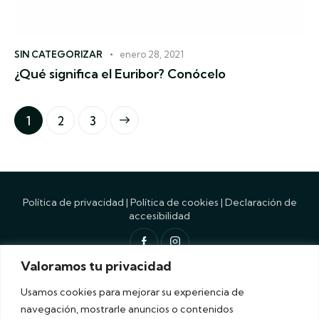
SIN CATEGORIZAR
enero 28, 2021
¿Qué significa el Euribor? Conócelo
1
>
2
3
Política de privacidad
|
Política de cookies
|
Declaración de
accesibilidad
Valoramos tu privacidad
Diseño por
Siguemedia
. Flores y Burgos © 2026
Recubik
Usamos cookies para mejorar su experiencia de
navegación, mostrarle anuncios o contenidos