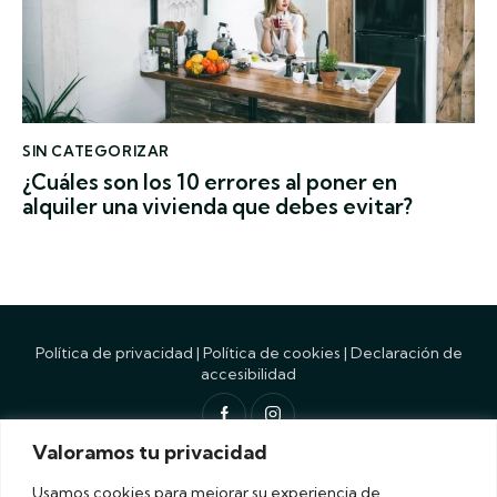
SIN CATEGORIZAR
¿Cuáles son los 10 errores al poner en
alquiler una vivienda que debes evitar?
Política de privacidad
|
Política de cookies
|
Declaración de
accesibilidad
Valoramos tu privacidad
Diseño por
Siguemedia
. Flores y Burgos © 2026
Recubik
Usamos cookies para mejorar su experiencia de