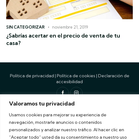
SIN CATEGORIZAR
noviembre 21, 2019
¿Sabrías acertar en el precio de venta de tu
casa?
Política de privacidad
|
Política de cookies
|
Declaración de
accesibilidad
Valoramos tu privacidad
Diseño por
Siguemedia
. Flores y Burgos © 2026
Recubik
Usamos cookies para mejorar su experiencia de
navegación, mostrarle anuncios o contenidos
personalizados y analizar nuestro tráfico. Al hacer clic en
“Aceptar todo” usted da su consentimiento a nuestro uso