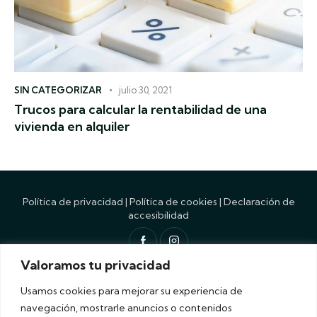
SIN CATEGORIZAR
julio 30, 2021
Trucos para calcular la rentabilidad de una
vivienda en alquiler
Política de privacidad
|
Política de cookies
|
Declaración de
accesibilidad
Valoramos tu privacidad
Diseño por
Siguemedia
. Flores y Burgos © 2026
Recubik
Usamos cookies para mejorar su experiencia de
navegación, mostrarle anuncios o contenidos